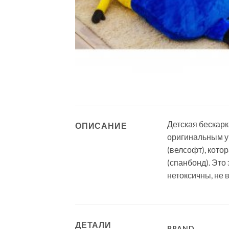
Детская бескарк
ОПИСАНИЕ
оригинальным у
(велсофт), кото
(спанбонд). Это
нетоксичны, не 
ДЕТАЛИ
BRAND