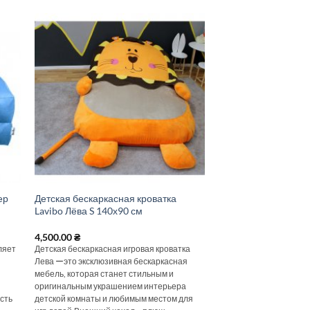
ер
Детская бескаркасная кроватка
Lavibo Лёва S 140х90 см
4,500.00
₴
ляет
Детская бескаркасная игровая кроватка
Лева ーэто эксклюзивная бескаркасная
мебель, которая станет стильным и
оригинальным украшением интерьера
сть
детской комнаты и любимым местом для