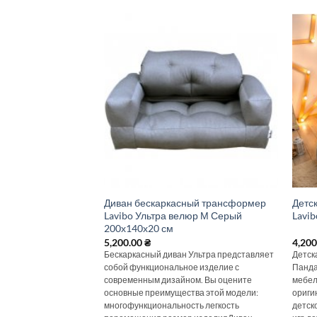
сная кроватка
Диван бескаркасный трансформер
Детс
х90 см
Lavibo Ультра велюр М Серый
Lavib
200х140х20 см
5,200.00
₴
4,20
я игровая кроватка
Бескаркасный диван Ультра представляет
Детск
ная бескаркасная
собой функциональное изделие с
Панда
нет стильным и
современным дизайном. Вы оцените
мебел
шением интерьера
основные преимущества этой модели:
ориги
любимым местом для
многофункциональность легкость
детск