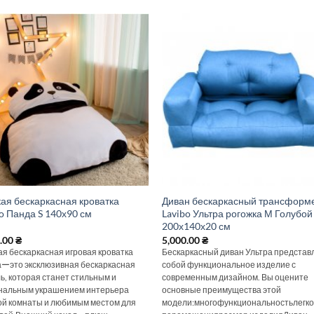
кая бескаркасная кроватка
Диван бескаркасный трансформ
o Панда S 140х90 см
Lavibo Ультра рогожка М Голубой
200х140х20 см
0.00
₴
5,000.00
₴
ая бескаркасная игровая кроватка
Бескаркасный диван Ультра представ
ーэто эксклюзивная бескаркасная
собой функциональное изделие с
ь, которая станет стильным и
современным дизайном. Вы оцените
нальным украшением интерьера
основные преимущества этой
ой комнаты и любимым местом для
модели:многофункциональностьлегко