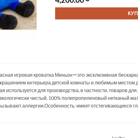
КУ
асная игровая кроватка Миньонーэто эксклюзивная бескарка
крашением интерьера детской комнаты и любимым местом д
рая используется для производства, в частности, товаров дл
 экологически чистый, 100% полипропиленовый нетканый ма
вызывают аллергии.Особенность: имеет отстегивающиеся гл
Lavibo