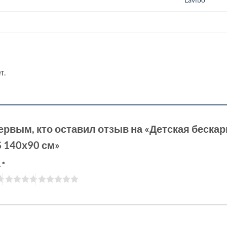
т.
ервым, кто оставил отзыв на «Детская бескар
 140х90 см»
а
*