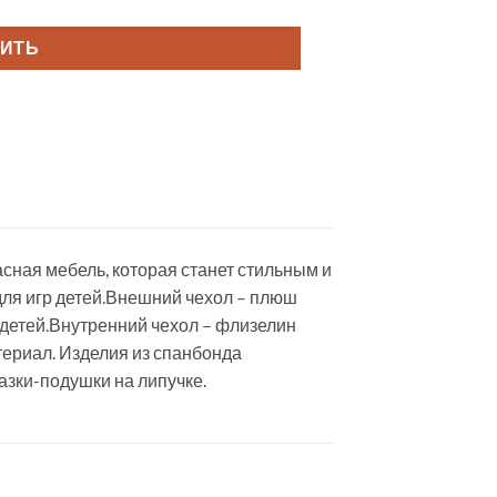
ПИТЬ
сная мебель, которая станет стильным и
ля игр детей.Внешний чехол – плюш
я детей.Внутренний чехол – флизелин
териал. Изделия из спанбонда
азки-подушки на липучке.