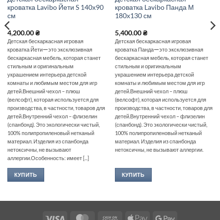
кроватка Lavibo Йети S 140х90
кроватка Lavibo Панда М
см
180х130 см
4,200.00
₴
5,400.00
₴
Детская бескаркасная игровая
Детская бескаркасная игровая
кроватка Йетиーэто эксклюзивная
кроватка Пандаーэто эксклюзивная
бескаркасная мебель, которая станет
бескаркасная мебель, которая станет
стильным и оригинальным
стильным и оригинальным
украшением интерьера детской
украшением интерьера детской
комнаты и любимым местом для игр
комнаты и любимым местом для игр
детей.Внешний чехол – плюш
детей.Внешний чехол – плюш
(велсофт), которая используется для
(велсофт), которая используется для
производства, в частности, товаров для
производства, в частности, товаров для
детей.Внутренний чехол – флизелин
детей.Внутренний чехол – флизелин
(спанбонд). Это экологически чистый,
(спанбонд). Это экологически чистый,
100% полипропиленовый нетканый
100% полипропиленовый нетканый
материал. Изделия из спанбонда
материал. Изделия из спанбонда
нетоксичны, не вызывают
нетоксичны, не вызывают аллергии.
аллергии.Особенность: имеет [...]
КУПИТЬ
КУПИТЬ
Visa
MasterCard
Cash
Apple
Google