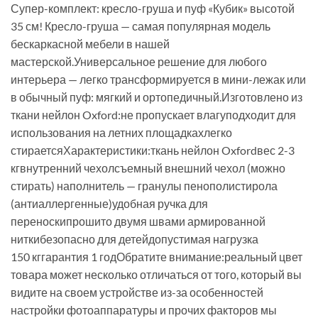
Супер-комплект: кресло-груша и пуф «Кубик» высотой
35 см! Кресло-груша — самая популярная модель
бескаркасной мебели в нашей
мастерской.Универсальное решение для любого
интерьера — легко трансформируется в мини-лежак или
в обычный пуф: мягкий и ортопедичный.Изготовлено из
ткани нейлон Oxford:не пропускает влагуподходит для
использования на летних площадкахлегко
стираетсяХарактеристики:ткань нейлон Oxfordвес 2-3
кгвнутренний чехолсъемный внешний чехол (можно
стирать) наполнитель — гранулы пенополистирола
(антиаллергенные)удобная ручка для
переноскипрошито двумя швами армированной
ниткибезопасно для детейдопустимая нагрузка
150 кггарантия 1 годОбратите внимание:реальный цвет
товара может несколько отличаться от того, который вы
видите на своем устройстве из-за особенностей
настройки фотоаппаратуры и прочих факторов мы