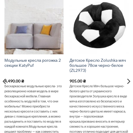
Модульные кресла рогожка 2
Детское Кресло Zolushka мяч
секции KatyPuf
большое 78см черно-белое
(ZL2973)
4,490.00
₴
905.00
₴
Бескаркасные модульные кресла- это
Детское Кресло Мяч большое черно-
революционно новая модель в мире
белого цвета от украинского
бескаркасной мебели. Главная
производителя Золушка кресло в виде
особенность модулей в том, что они
мяча изготовлено из безопасного и
мобильны! Можно приобрести
качественного искусственного меха
несколько кресел и составить с них
черно-белого цвета.не имеет каркаса,
диван с помощью крепления, а можно
внутри — поролоновая
разъединить и поставить по модулю в
крошка.призвано вносить в интерьер
каждой комнате.Модульные кресла
свежесть и хорошее настроение,
решают проблему — как совместить
поэтому отлично подходит для детской