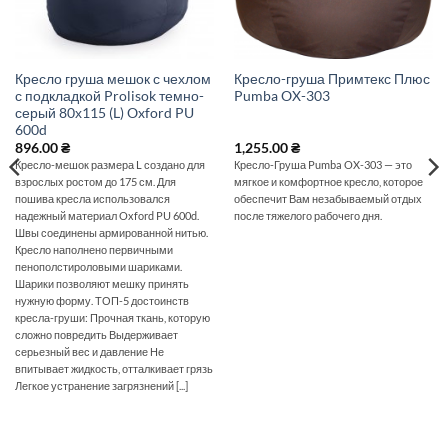
Кресло груша мешок с чехлом
Кресло-груша Примтекс Плюс
с подкладкой Prolisok темно-
Pumba OX-303
серый 80х115 (L) Oxford PU
600d
896.00
₴
1,255.00
₴
Кресло-мешок размера L создано для
Кресло-Груша Pumba OX-303 — это
взрослых ростом до 175 см. Для
мягкое и комфортное кресло, которое
пошива кресла использовался
обеспечит Вам незабываемый отдых
надежный материал Oxford PU 600d.
после тяжелого рабочего дня.
Швы соединены армированной нитью.
Кресло наполнено первичными
пенополстироловыми шариками.
Шарики позволяют мешку принять
нужную форму. ТОП-5 достоинств
кресла-груши: Прочная ткань, которую
сложно повредить Выдерживает
серьезный вес и давление Не
впитывает жидкость, отталкивает грязь
Легкое устранение загрязнений [...]