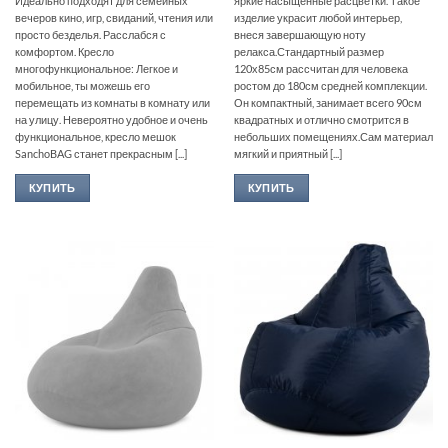
Идеально подходят для семейных
яркие насыщенные расцветки. Такое
вечеров кино, игр, свиданий, чтения или
изделие украсит любой интерьер,
просто безделья. Расслабся с
внеся завершающую ноту
комфортом. Кресло
релакса.Стандартный размер
многофункциональное: Легкое и
120х85см рассчитан для человека
мобильное, ты можешь его
ростом до 180см средней комплекции.
перемещать из комнаты в комнату или
Он компактный, занимает всего 90см
на улицу. Невероятно удобное и очень
квадратных и отлично смотрится в
функциональное, кресло мешок
небольших помещениях.Сам материал
SanchoBAG станет прекрасным [...]
мягкий и приятный [...]
КУПИТЬ
КУПИТЬ