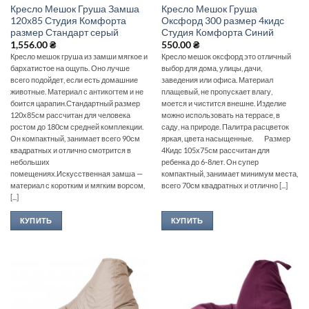
Кресло Мешок Груша Замша
Кресло Мешок Груша
120х85 Студия Комфорта
Оксфорд 300 размер 4кидс
размер Стандарт серый
Студия Комфорта Синий
1,556.00
₴
550.00
₴
Кресло мешок груша из замши мягкое и
Кресло мешок оксфорд это отличный
бархатистое на ощупь. Оно лучше
выбор для дома, улицы, дачи,
всего подойдет, если есть домашние
заведения или офиса. Материал
животные. Материал с антикогтем и не
плащевый, не пропускает влагу,
боится царапин.Стандартный размер
моется и чистится внешне. Изделие
120х85см рассчитан для человека
можно использовать на террасе, в
ростом до 180см средней комплекции.
саду, на природе. Палитра расцветок
Он компактный, занимает всего 90см
яркая, цвета насыщенные. Размер
квадратных и отлично смотрится в
4Кидс 105х75см рассчитан для
небольших
ребенка до 6-8лет. Он супер
помещениях.Искусственная замша —
компактный, занимает минимум места,
материал с коротким и мягким ворсом,
всего 70см квадратных и отлично [...]
[...]
КУПИТЬ
КУПИТЬ