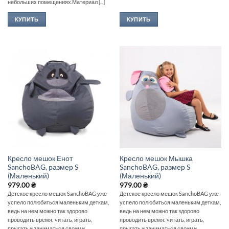
небольших помещениях.Материал [...]
КУПИТЬ
КУПИТЬ
Кресло мешок Енот
Кресло мешок Мышка
SanchoBAG, размер S
SanchoBAG, размер S
(Маленький)
(Маленький)
979.00
₴
979.00
₴
Детское кресло мешок SanchoBAG уже
Детское кресло мешок SanchoBAG уже
успело полюбиться маленьким деткам,
успело полюбиться маленьким деткам,
ведь на нем можно так здорово
ведь на нем можно так здорово
проводить время: читать, играть,
проводить время: читать, играть,
прыгать и заниматься своими
прыгать и заниматься своими