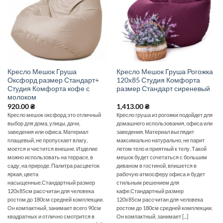
Кресло Мешок Груша
Кресло Мешок Груша Рогожка
Оксфорд размер Стандарт+
120х85 Студия Комфорта
Студия Комфорта кофе с
размер Стандарт сиреневый
молоком
920.00
₴
1,413.00
₴
Кресло мешок оксфорд это отличный
Кресло груша из рогожки подойдет для
выбор для дома, улицы, дачи,
домашнего использования, офиса или
заведения или офиса. Материал
заведения. Материал выглядит
плащевый, не пропускает влагу,
максимально натурально, не парит
моется и чистится внешне. Изделие
летом тело и приятный к телу. Такой
можно использовать на террасе, в
мешок будет сочетаться с большим
саду, на природе. Палитра расцветок
диваном в гостиной, впишется в
яркая, цвета
рабочую атмосферу офиса и будет
насыщенные.Стандартный размер
стильным решением для
120х85см рассчитан для человека
кафе.Стандартный размер
ростом до 180см средней комплекции.
120х85см рассчитан для человека
Он компактный, занимает всего 90см
ростом до 180см средней комплекции.
квадратных и отлично смотрится в
Он компактный, занимает [...]