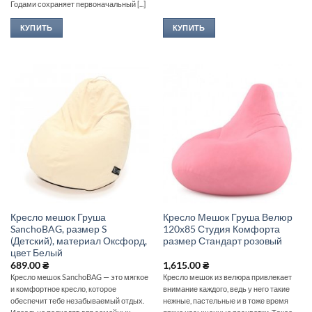
Годами сохраняет первоначальный [...]
КУПИТЬ
КУПИТЬ
Кресло мешок Груша
Кресло Мешок Груша Велюр
SanchoBAG, размер S
120х85 Студия Комфорта
(Детский), материал Оксфорд,
размер Стандарт розовый
цвет Белый
689.00
₴
1,615.00
₴
Кресло мешок SanchoBAG — это мягкое
Кресло мешок из велюра привлекает
и комфортное кресло, которое
внимание каждого, ведь у него такие
обеспечит тебе незабываемый отдых.
нежные, пастельные и в тоже время