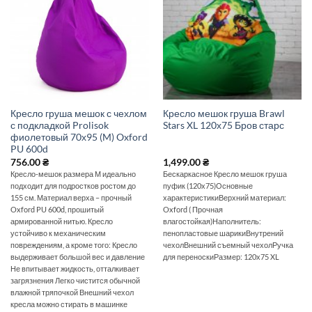
Кресло груша мешок с чехлом
Кресло мешок груша Brawl
с подкладкой Prolisok
Stars XL 120х75 Бров старс
фиолетовый 70х95 (M) Oxford
PU 600d
756.00
₴
1,499.00
₴
Кресло-мешок размера М идеально
Бескаркасное Кресло мешок груша
подходит для подростков ростом до
пуфик (120х75)Основные
155 см. Материал верха – прочный
характеристикиВерхний материал:
Oxford PU 600d, прошитый
Oxford ( Прочная
армированной нитью. Кресло
влагостойкая)Наполнитель:
устойчиво к механическим
пенопластовые шарикиВнутрений
повреждениям, а кроме того: Кресло
чехолВнешний съемный чехолРучка
выдерживает большой вес и давление
для переноскиРазмер: 120х75 XL
Не впитывает жидкость, отталкивает
загрязнения Легко чистится обычной
влажной тряпочкой Внешний чехол
кресла можно стирать в машинке