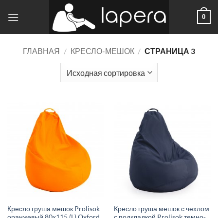
Skip
0
to
content
ГЛАВНАЯ
/
КРЕСЛО-МЕШОК
/
СТРАНИЦА 3
Кресло груша мешок Prolisok
Кресло груша мешок с чехлом
оранжевый 80х115 (L) Oxford
с подкладкой Prolisok темно-