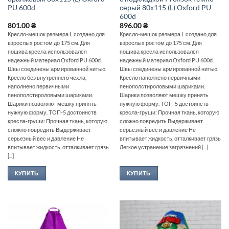
PU 600d
серый 80х115 (L) Oxford PU
600d
801.00
₴
896.00
₴
Кресло-мешок размера L создано для
Кресло-мешок размера L создано для
взрослых ростом до 175 см. Для
взрослых ростом до 175 см. Для
пошива кресла использовался
пошива кресла использовался
надежный материал Oxford PU 600d.
надежный материал Oxford PU 600d.
Швы соединены армированной нитью.
Швы соединены армированной нитью.
Кресло без внутреннего чехла,
Кресло наполнено первичными
наполнено первичными
пенополстироловыми шариками.
пенополстироловыми шариками.
Шарики позволяют мешку принять
Шарики позволяют мешку принять
нужную форму. ТОП-5 достоинств
нужную форму. ТОП-5 достоинств
кресла-груши: Прочная ткань, которую
кресла-груши: Прочная ткань, которую
сложно повредить Выдерживает
сложно повредить Выдерживает
серьезный вес и давление Не
серьезный вес и давление Не
впитывает жидкость, отталкивает грязь
впитывает жидкость, отталкивает грязь
Легкое устранение загрязнений [...]
[...]
КУПИТЬ
КУПИТЬ