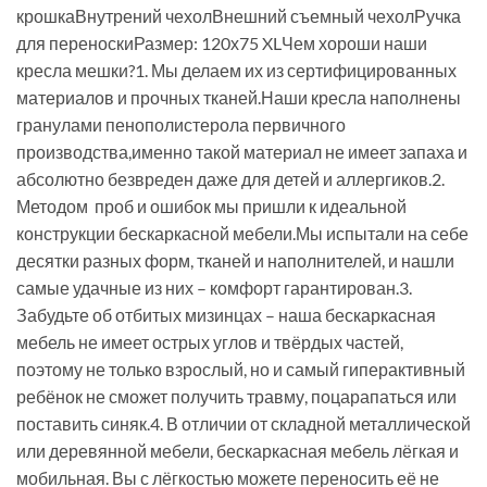
крошкаВнутрений чехолВнешний съемный чехолРучка
для переноскиРазмер: 120х75 XLЧем хороши наши
кресла мешки?1. Мы делаем их из сертифицированных
материалов и прочных тканей.Наши кресла наполнены
гранулами пенополистерола первичного
производства,именно такой материал не имеет запаха и
абсолютно безвреден даже для детей и аллергиков.2.
Методом проб и ошибок мы пришли к идеальной
конструкции бескаркасной мебели.Мы испытали на себе
десятки разных форм, тканей и наполнителей, и нашли
самые удачные из них – комфорт гарантирован.3.
Забудьте об отбитых мизинцах – наша бескаркасная
мебель не имеет острых углов и твёрдых частей,
поэтому не только взрослый, но и самый гиперактивный
ребёнок не сможет получить травму, поцарапаться или
поставить синяк.4. В отличии от складной металлической
или деревянной мебели, бескаркасная мебель лёгкая и
мобильная. Вы с лёгкостью можете переносить её не