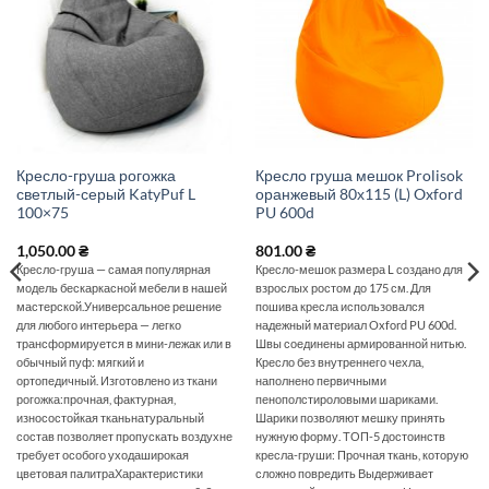
Кресло-груша рогожка
Кресло груша мешок Prolisok
светлый-серый KatyPuf L
оранжевый 80х115 (L) Oxford
100×75
PU 600d
1,050.00
₴
801.00
₴
Кресло-груша — самая популярная
Кресло-мешок размера L создано для
модель бескаркасной мебели в нашей
взрослых ростом до 175 см. Для
мастерской.Универсальное решение
пошива кресла использовался
для любого интерьера — легко
надежный материал Oxford PU 600d.
трансформируется в мини-лежак или в
Швы соединены армированной нитью.
обычный пуф: мягкий и
Кресло без внутреннего чехла,
ортопедичный. Изготовлено из ткани
наполнено первичными
рогожка:прочная, фактурная,
пенополстироловыми шариками.
износостойкая тканьнатуральный
Шарики позволяют мешку принять
состав позволяет пропускать воздухне
нужную форму. ТОП-5 достоинств
требует особого уходаширокая
кресла-груши: Прочная ткань, которую
цветовая палитраХарактеристики
сложно повредить Выдерживает