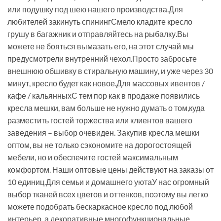
или подушку под шею нашего производства.Для
любителей закинуть спинингСмело кладите кресло
грушу в багажник и отправляйтесь на рыбалку.Вы
можете не бояться вымазать его, на этот случай мы
предусмотрели внутренний чехол.Просто забросьте
внешнюю обшивку в стиральную машину, и уже через 30
минут, кресло будет как новое.Для массовых ивентов /
кафе / кальянныхС тем пор как в продаже появились
кресла мешки, вам больше не нужно думать о том,куда
разместить гостей торжества или клиентов вашего
заведения – выбор очевиден. Закупив кресла мешки
оптом, вы не только сэкономите на дорогостоящей
мебели, но и обеспечите гостей максимальным
комфортом. Наши оптовые цены действуют на заказы от
10 единиц.Для семьи и домашнего уютаУ нас огромный
выбор тканей всех цветов и оттенков, поэтому вы легко
можете подобрать бескаркасное кресло под любой
интерьер, а декоративные многофункциональные