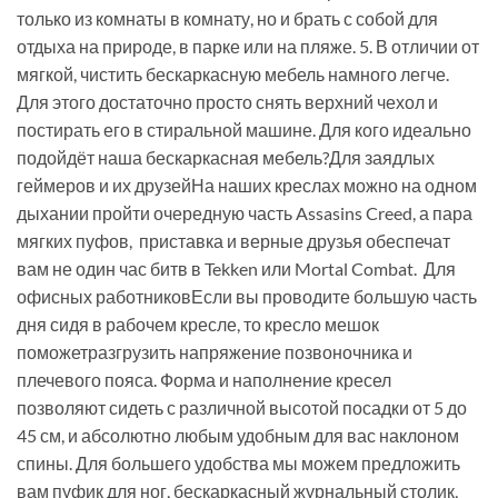
только из комнаты в комнату, но и брать с собой для
отдыха на природе, в парке или на пляже. 5. В отличии от
мягкой, чистить бескаркасную мебель намного легче.
Для этого достаточно просто снять верхний чехол и
постирать его в стиральной машине. Для кого идеально
подойдёт наша бескаркасная мебель?Для заядлых
геймеров и их друзейНа наших креслах можно на одном
дыхании пройти очередную часть Assasins Creed, а пара
мягких пуфов, приставка и верные друзья обеспечат
вам не один час битв в Tekken или Mortal Combat. Для
офисных работниковЕсли вы проводите большую часть
дня сидя в рабочем кресле, то кресло мешок
поможетразгрузить напряжение позвоночника и
плечевого пояса. Форма и наполнение кресел
позволяют сидеть с различной высотой посадки от 5 до
45 см, и абсолютно любым удобным для вас наклоном
спины. Для большего удобства мы можем предложить
вам пуфик для ног, бескаркасный журнальный столик,