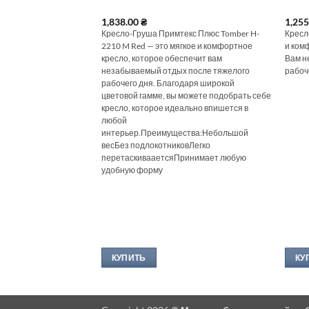
1,838.00
₴
1,25
ая популярная модель
Кресло-Груша Примтекс Плюс Tomber H-
Кресл
и в нашей
2210 M Red — это мягкое и комфортное
и ком
альное решение для
кресло, которое обеспечит вам
Вам н
легко
незабываемый отдых после тяжелого
рабоч
мини-лежак или в
рабочего дня. Благодаря широкой
 и
цветовой гамме, вы можете подобрать себе
овлено из ткани
кресло, которое идеально впишется в
антикоготь» мягкий,
любой
ворсне
интерьер.Преимущества:Небольшой
и:ткань велюрвес 2-3
весБез подлокотниковЛегко
съемный внешний
перетаскивааетсяПринимает любую
ь) наполнитель —
удобную форму
ирола
добная ручка для
двумя швами
безопасно для
]
КУПИТЬ
КУ