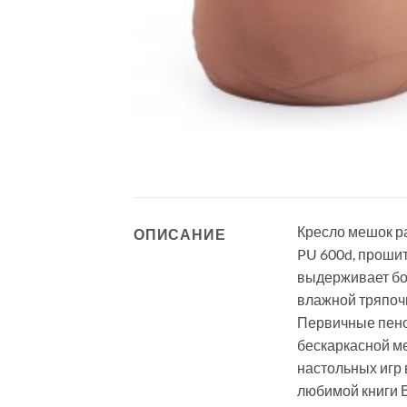
Кресло мешок ра
ОПИСАНИЕ
PU 600d, прошит
выдерживает бол
влажной тряпочк
Первичные пено
бескаркасной м
настольных игр
любимой книги В