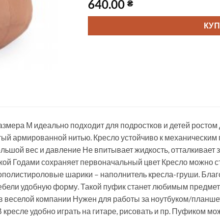
640.00
₴
КУ
змера М идеально подходит для подростков и детей ростом 
ый армированной нитью. Кресло устойчиво к механическим 
ьшой вес и давление Не впитывает жидкость, отталкивает 
ой Годами сохраняет первоначальный цвет Кресло можно став
полистироловые шарики – наполнитель кресла-груши. Благ
ебели удобную форму. Такой пуфик станет любимым предмето
 в веселой компании Нужен для работы за ноутбуком/планш
 кресле удобно играть на гитаре, рисовать и пр. Пуфиком мож