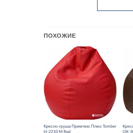
ПОХОЖИЕ
р PlayStation
Кресло-груша Примтекс Плюс Tomber
Крес
100
H-2210 M Red
OX-3