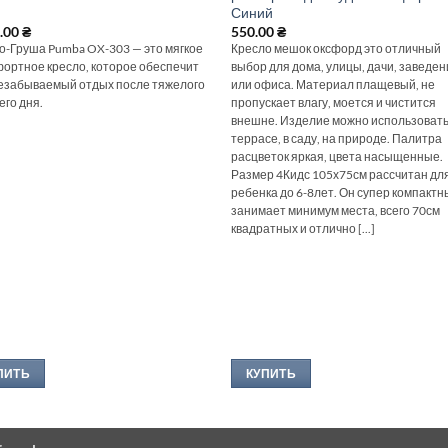
Синий
5.00
₴
550.00
₴
о-Груша Pumba OX-303 — это мягкое
Кресло мешок оксфорд это отличный
фортное кресло, которое обеспечит
выбор для дома, улицы, дачи, заведе
езабываемый отдых после тяжелого
или офиса. Материал плащевый, не
его дня.
пропускает влагу, моется и чистится
внешне. Изделие можно использовать
террасе, в саду, на природе. Палитра
расцветок яркая, цвета насыщенны
Размер 4Кидс 105х75см рассчитан дл
ребенка до 6-8лет. Он супер компактн
занимает минимум места, всего 70см
квадратных и отлично [...]
ПИТЬ
КУПИТЬ