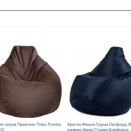
ло-груша Примтекс Плюс Pumba
Кресло Мешок Груша Оксфорд 3
03
размер 4кидс Студия Комфорта