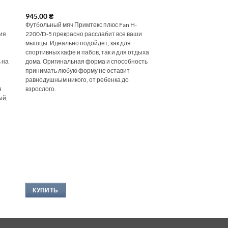
945.00
₴
Футбольный мяч Примтекс плюс Fan H-
ния
2200/D-5 прекрасно расслабит все ваши
мышцы. Идеально подойдет, как для
спортивных кафе и пабов, так и для отдыха
 на
дома. Оригинальная форма и способность
принимать любую форму не оставит
е.
равнодушным никого, от ребенка до
я
взрослого.
ый,
КУПИТЬ